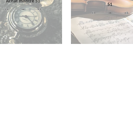
Achat montre 51
51