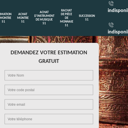
indisponi
RACHAT
ACHAT
TIMATION
ACHAT
DE PIÈCE
D'INSTRUMENT
SUCCESSION
 MONTRE
MONTRE
DE
DE MUSIQUE
51
51
51
MONNAIE
51
51
indisponi
DEMANDEZ VOTRE ESTIMATION
GRATUIT