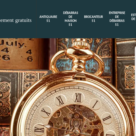
DÉBARRAS
ENTREPRISE
ES
ANTIQUAIRE
DE
BROCANTEUR
DE
cement gratuits
DE
51
MAISON
51
DÉBARRAS
51
51