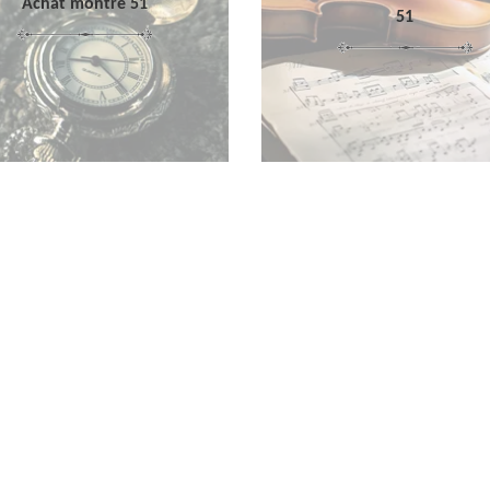
Achat montre 51
51