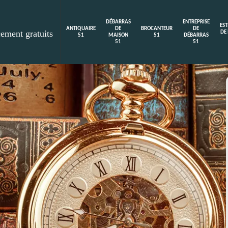
DÉBARRAS
ENTREPRISE
ES
ANTIQUAIRE
DE
BROCANTEUR
DE
cement gratuits
DE
51
MAISON
51
DÉBARRAS
51
51