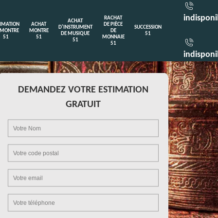
indisponi
RACHAT
ACHAT
TIMATION
ACHAT
DE PIÈCE
D'INSTRUMENT
SUCCESSION
 MONTRE
MONTRE
DE
DE MUSIQUE
51
51
51
MONNAIE
51
51
indisponi
DEMANDEZ VOTRE ESTIMATION
GRATUIT