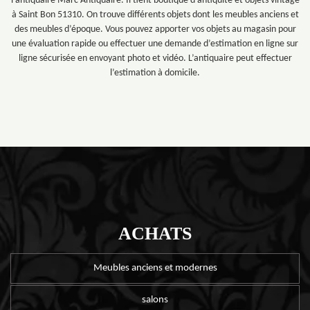
l’antiquaire Marc Antiquaire. Il tient boutique d’antiquité et objets vintage
à Saint Bon 51310. On trouve différents objets dont les meubles anciens et
des meubles d’époque. Vous pouvez apporter vos objets au magasin pour
une évaluation rapide ou effectuer une demande d’estimation en ligne sur
ligne sécurisée en envoyant photo et vidéo. L’antiquaire peut effectuer
l’estimation à domicile.
ACHATS
Meubles anciens et modernes
salons