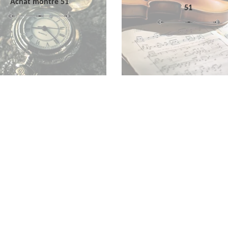
Achat montre 51
51