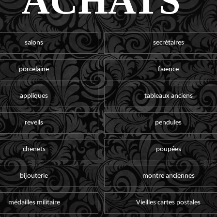
ACHATS
salons
secrétaires
porcelaine
faïence
appliques
tableaux anciens
reveils
pendules
chenets
poupées
bijouterie
montre anciennes
médailles militaire
Vieilles cartes postales