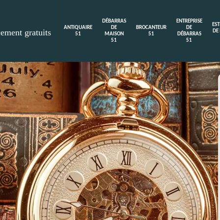
DÉBARRAS
ENTREPRISE
ES
ANTIQUAIRE
DE
BROCANTEUR
DE
cement gratuits
DE
51
MAISON
51
DÉBARRAS
51
51