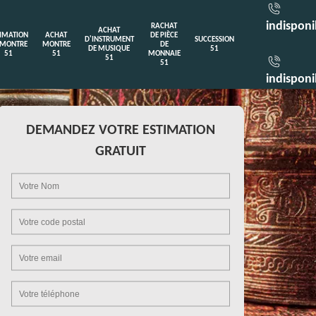
indisponi
RACHAT
ACHAT
TIMATION
ACHAT
DE PIÈCE
D'INSTRUMENT
SUCCESSION
 MONTRE
MONTRE
DE
DE MUSIQUE
51
51
51
MONNAIE
51
51
indisponi
DEMANDEZ VOTRE ESTIMATION
GRATUIT