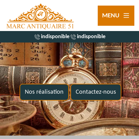
MENU
indisponible
indisponible
Nos réalisation
Contactez-nous