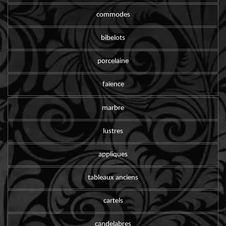
commodes
bibelots
porcelaine
faïence
marbre
lustres
appliques
tableaux anciens
cartels
candelabres