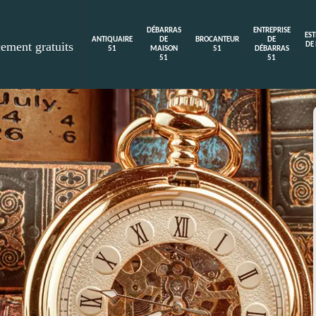
DÉBARRAS
ENTREPRISE
ES
ANTIQUAIRE
DE
BROCANTEUR
DE
cement gratuits
DE
51
MAISON
51
DÉBARRAS
51
51