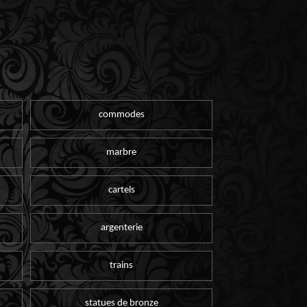
commodes
marbre
cartels
argenterie
trains
statues de bronze