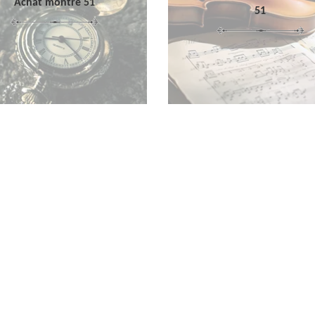
Achat montre 51
51