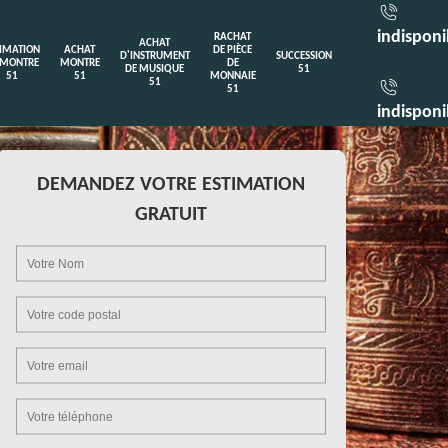
indisponi
RACHAT
ACHAT
TIMATION
ACHAT
DE PIÈCE
D'INSTRUMENT
SUCCESSION
 MONTRE
MONTRE
DE
DE MUSIQUE
51
51
51
MONNAIE
51
51
indisponi
DEMANDEZ VOTRE ESTIMATION
GRATUIT