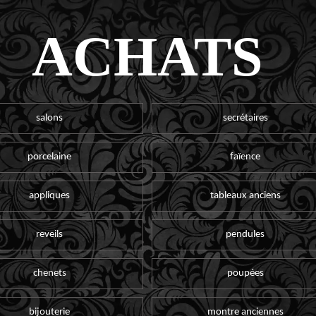
ACHATS
salons
secrétaires
porcelaine
faïence
appliques
tableaux anciens
reveils
pendules
chenets
poupées
bijouterie
montre anciennes