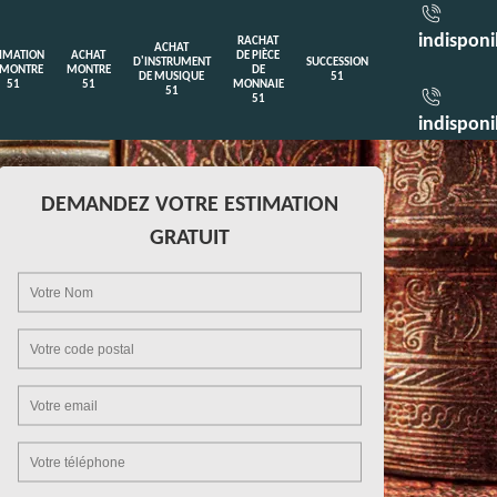
indisponi
RACHAT
ACHAT
TIMATION
ACHAT
DE PIÈCE
D'INSTRUMENT
SUCCESSION
 MONTRE
MONTRE
DE
DE MUSIQUE
51
51
51
MONNAIE
51
51
indisponi
DEMANDEZ VOTRE ESTIMATION
GRATUIT