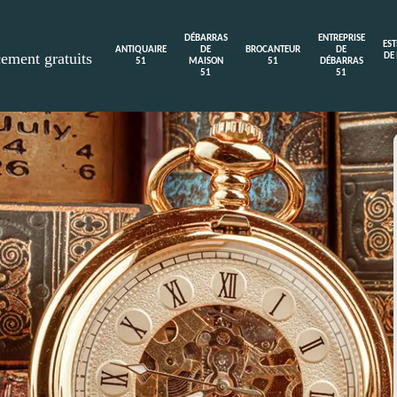
DÉBARRAS
ENTREPRISE
ES
ANTIQUAIRE
DE
BROCANTEUR
DE
cement gratuits
DE
51
MAISON
51
DÉBARRAS
51
51