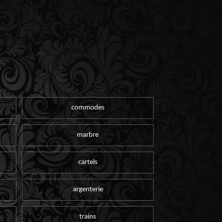
commodes
marbre
cartels
argenterie
trains