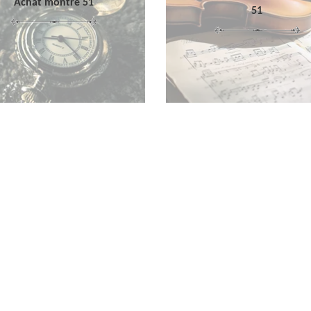
Achat montre 51
51