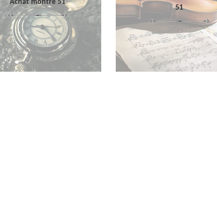
Achat montre 51
51