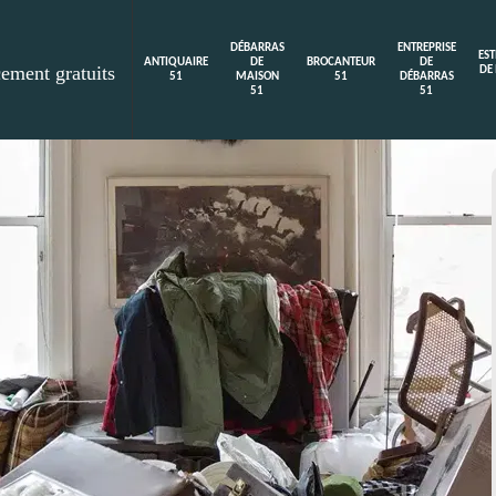
DÉBARRAS
ENTREPRISE
ES
ANTIQUAIRE
DE
BROCANTEUR
DE
cement gratuits
DE
51
MAISON
51
DÉBARRAS
51
51