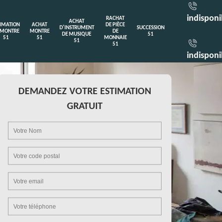
indisponi
RACHAT
ACHAT
TIMATION
ACHAT
DE PIÈCE
D'INSTRUMENT
SUCCESSION
 MONTRE
MONTRE
DE
DE MUSIQUE
51
51
51
MONNAIE
51
51
indisponi
DEMANDEZ VOTRE ESTIMATION
GRATUIT