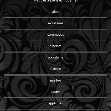
Meubles anciens et modernes
salons
secrétaires
commodes
bibelots
porcelaine
faïence
marbre
lustres
appliques