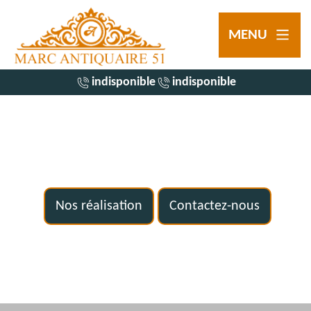
MENU
indisponible
indisponible
Nos réalisation
Contactez-nous