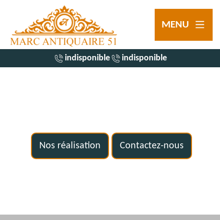
MENU
indisponible
indisponible
Nos réalisation
Contactez-nous