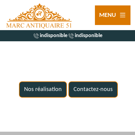
MENU
indisponible
indisponible
Nos réalisation
Contactez-nous