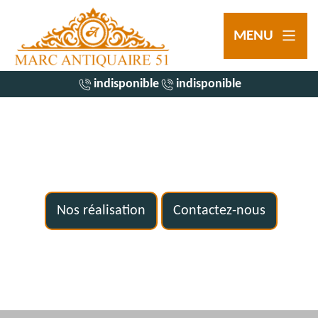
MENU
indisponible
indisponible
Nos réalisation
Contactez-nous