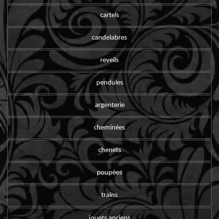
cartels
candelabres
reveils
pendules
argenterie
cheminées
chenets
poupées
trains
jouets anciens