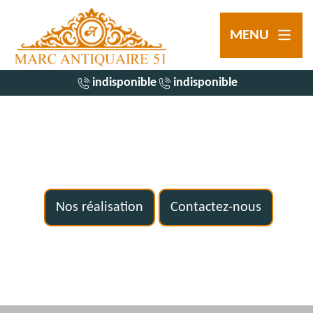
MENU
indisponible
indisponible
Nos réalisation
Contactez-nous