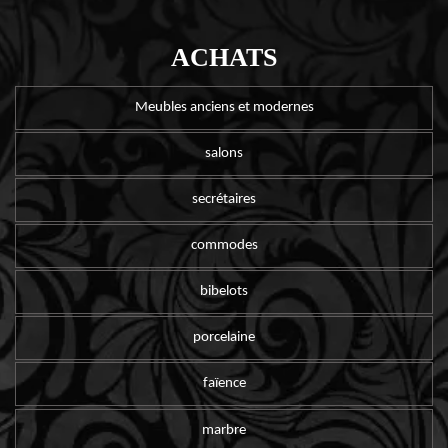
ACHATS
Meubles anciens et modernes
salons
secrétaires
commodes
bibelots
porcelaine
faïence
marbre