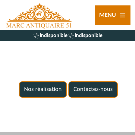
MENU
indisponible
indisponible
Nos réalisation
Contactez-nous