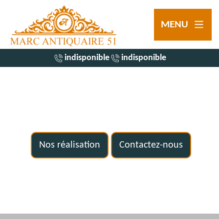
MENU
indisponible
indisponible
Nos réalisation
Contactez-nous