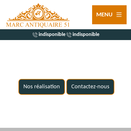
MENU
indisponible
indisponible
Nos réalisation
Contactez-nous