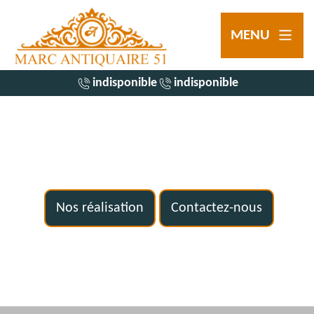
MENU
indisponible
indisponible
Nos réalisation
Contactez-nous