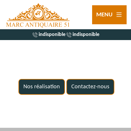
MENU
indisponible
indisponible
Nos réalisation
Contactez-nous