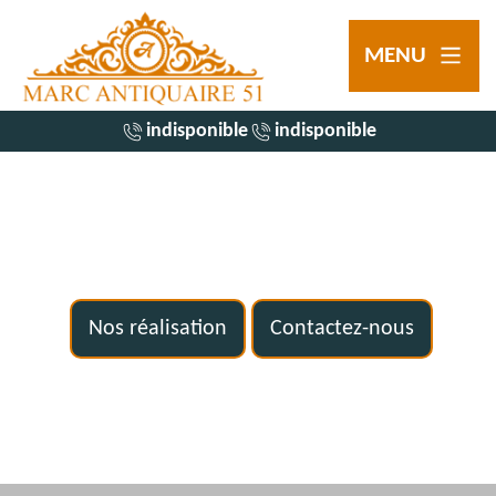
MENU
indisponible
indisponible
Nos réalisation
Contactez-nous