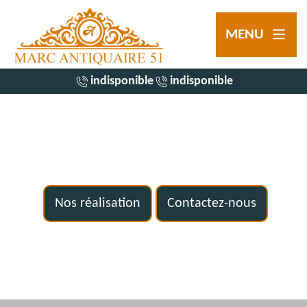
MENU
indisponible
indisponible
Nos réalisation
Contactez-nous