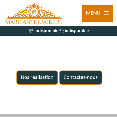
MENU
indisponible
indisponible
Nos réalisation
Contactez-nous