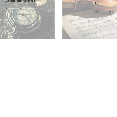
Achat montre 51
51