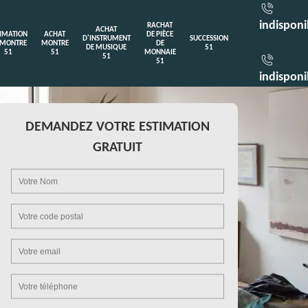
indisponi
RACHAT
ACHAT
TIMATION
ACHAT
DE PIÈCE
D'INSTRUMENT
SUCCESSION
 MONTRE
MONTRE
DE
DE MUSIQUE
51
51
51
MONNAIE
51
51
indisponi
DEMANDEZ VOTRE ESTIMATION
GRATUIT