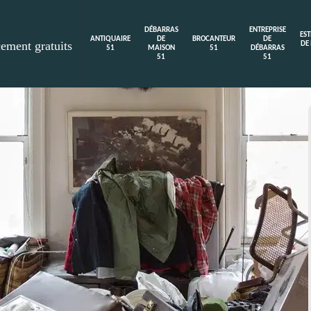
DÉBARRAS
ENTREPRISE
ES
ANTIQUAIRE
DE
BROCANTEUR
DE
cement gratuits
DE
51
MAISON
51
DÉBARRAS
51
51