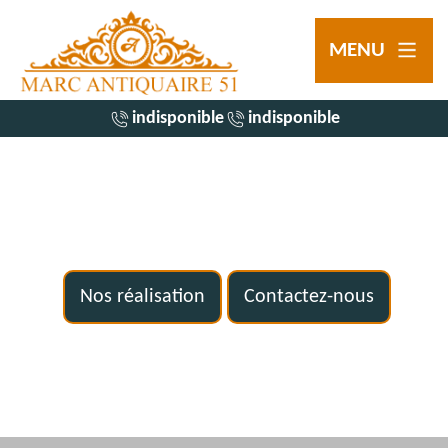
MENU
indisponible
indisponible
Nos réalisation
Contactez-nous