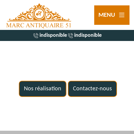
MENU
indisponible
indisponible
Nos réalisation
Contactez-nous