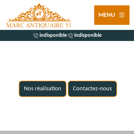
MENU
indisponible
indisponible
Nos réalisation
Contactez-nous