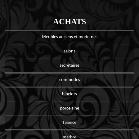
ACHATS
Meubles anciens et modernes
salons
secrétaires
commodes
bibelots
porcelaine
faïence
marbre