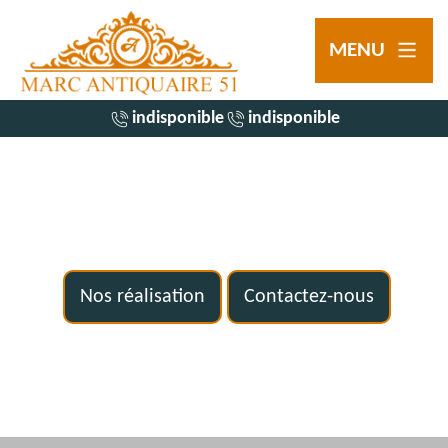
MENU
indisponible
indisponible
Nos réalisation
Contactez-nous