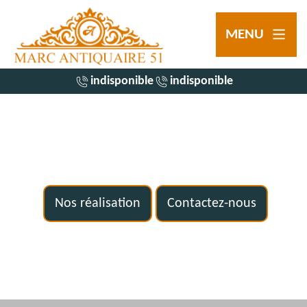
MENU
indisponible
indisponible
Nos réalisation
Contactez-nous