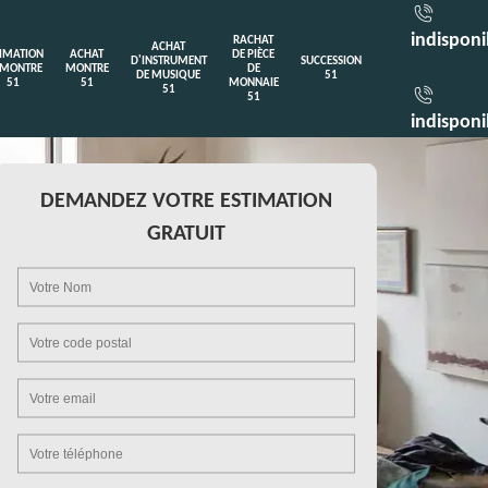
indisponi
RACHAT
ACHAT
TIMATION
ACHAT
DE PIÈCE
D'INSTRUMENT
SUCCESSION
 MONTRE
MONTRE
DE
DE MUSIQUE
51
51
51
MONNAIE
51
51
indisponi
DEMANDEZ VOTRE ESTIMATION
GRATUIT