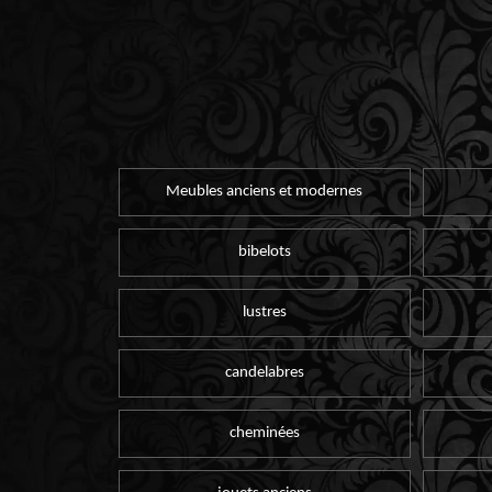
Meubles anciens et modernes
bibelots
lustres
candelabres
cheminées