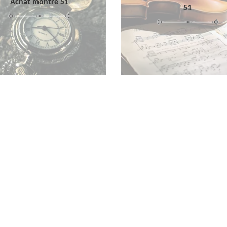
Achat montre 51
51