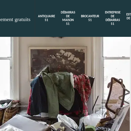
DÉBARRAS
ENTREPRISE
ES
ANTIQUAIRE
DE
BROCANTEUR
DE
cement gratuits
DE
51
MAISON
51
DÉBARRAS
51
51