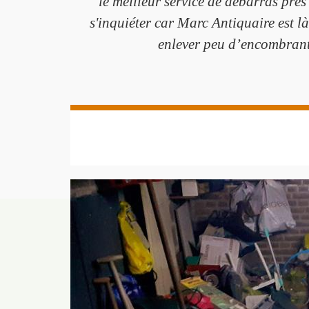
le meilleur service de débarras près
s'inquiéter car Marc Antiquaire est l
enlever peu d’encombrants