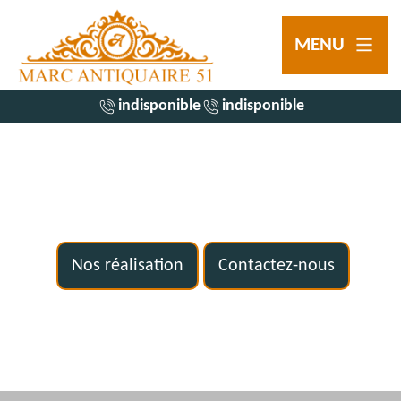
MENU
indisponible
indisponible
Nos réalisation
Contactez-nous