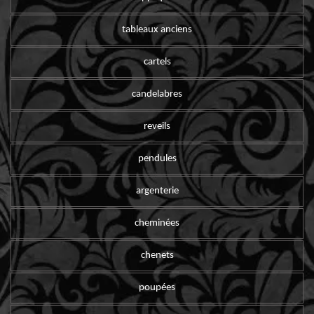
tableaux anciens
cartels
candelabres
reveils
pendules
argenterie
cheminées
chenets
poupées