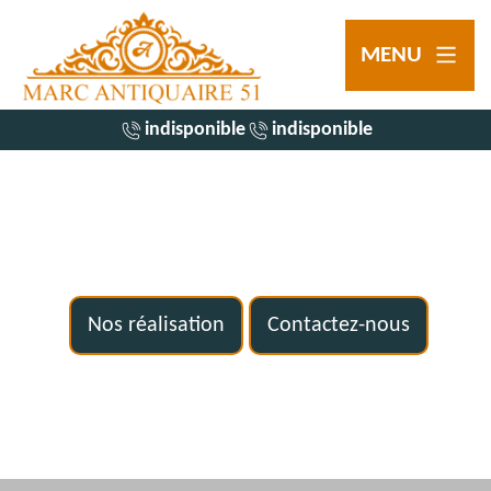
MENU
indisponible
indisponible
Nos réalisation
Contactez-nous