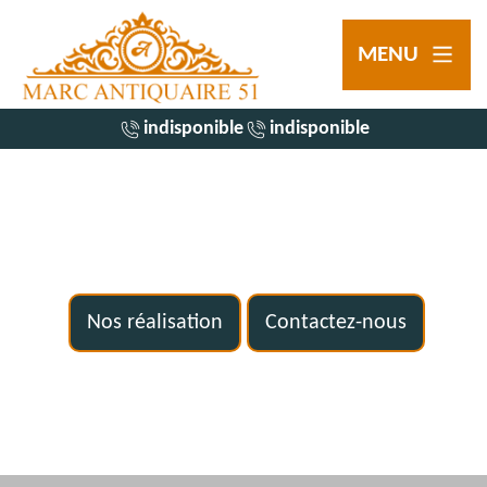
MENU
indisponible
indisponible
Nos réalisation
Contactez-nous