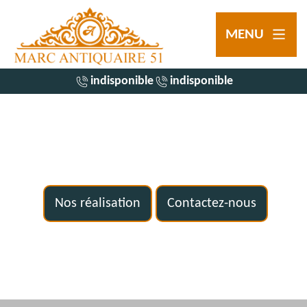
MENU
indisponible
indisponible
Nos réalisation
Contactez-nous