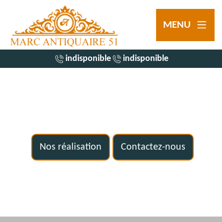
MENU
indisponible
indisponible
Nos réalisation
Contactez-nous