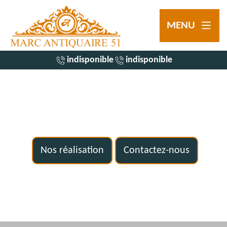
MENU
indisponible
indisponible
Nos réalisation
Contactez-nous