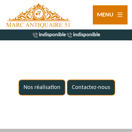
MENU
indisponible
indisponible
Nos réalisation
Contactez-nous