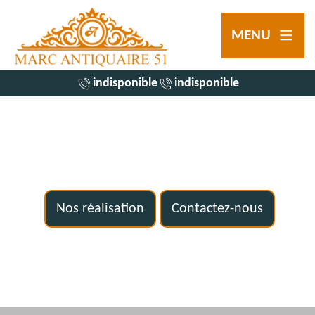
MENU
indisponible
indisponible
Nos réalisation
Contactez-nous