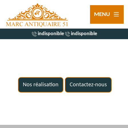
MENU
indisponible
indisponible
Nos réalisation
Contactez-nous