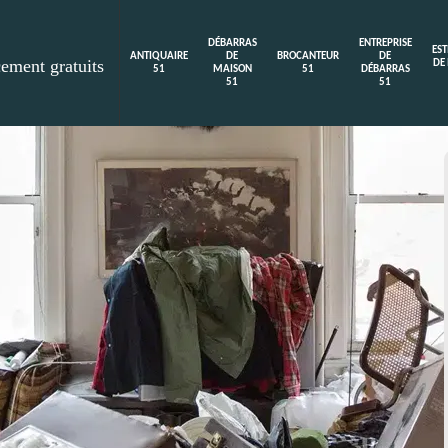
DÉBARRAS
ENTREPRISE
ES
ANTIQUAIRE
DE
BROCANTEUR
DE
cement gratuits
DE
51
MAISON
51
DÉBARRAS
51
51