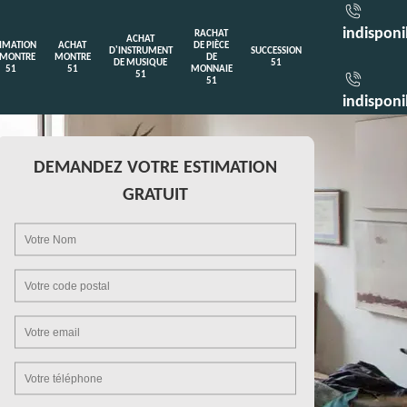
indisponi
RACHAT
ACHAT
TIMATION
ACHAT
DE PIÈCE
D'INSTRUMENT
SUCCESSION
 MONTRE
MONTRE
DE
DE MUSIQUE
51
51
51
MONNAIE
51
51
indisponi
DEMANDEZ VOTRE ESTIMATION
GRATUIT