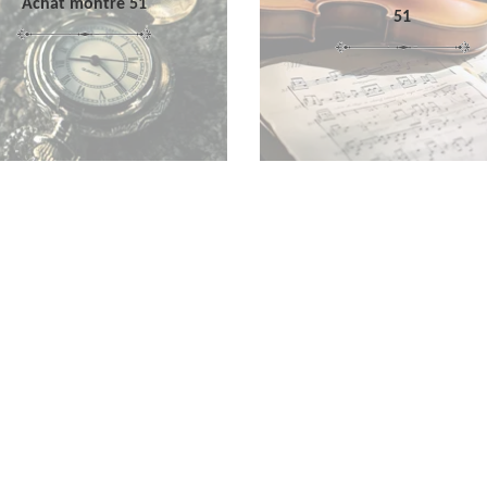
Achat montre 51
51