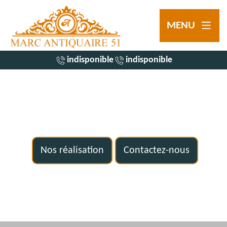
MENU
indisponible
indisponible
Nos réalisation
Contactez-nous