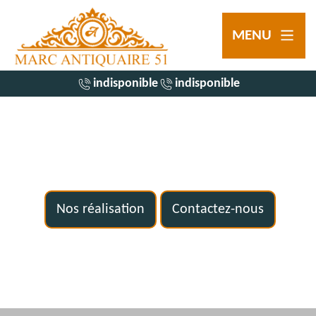
MENU
indisponible
indisponible
Nos réalisation
Contactez-nous