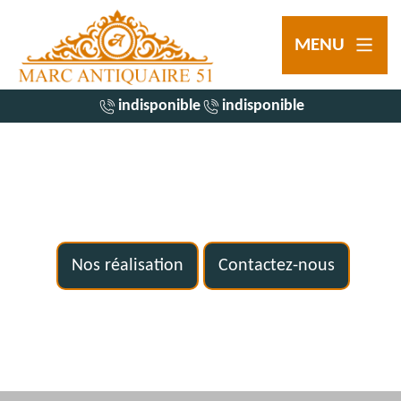
MENU
indisponible
indisponible
Nos réalisation
Contactez-nous