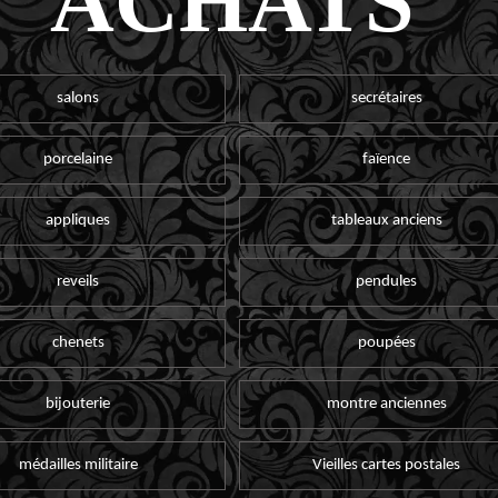
ACHATS
salons
secrétaires
porcelaine
faïence
appliques
tableaux anciens
reveils
pendules
chenets
poupées
bijouterie
montre anciennes
médailles militaire
Vieilles cartes postales