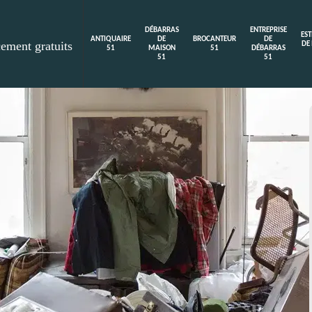
DÉBARRAS
ENTREPRISE
ES
ANTIQUAIRE
DE
BROCANTEUR
DE
cement gratuits
DE
51
MAISON
51
DÉBARRAS
51
51