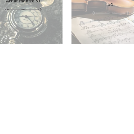
Achat montre 51
51