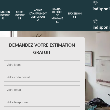
indisponi
RACHAT
ACHAT
TIMATION
ACHAT
DE PIÈCE
D'INSTRUMENT
SUCCESSION
 MONTRE
MONTRE
DE
DE MUSIQUE
51
51
51
MONNAIE
51
51
indisponi
DEMANDEZ VOTRE ESTIMATION
GRATUIT