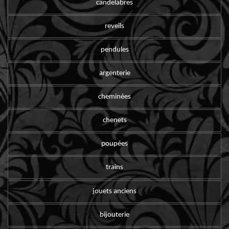
candelabres
reveils
pendules
argenterie
cheminées
chenets
poupées
trains
jouets anciens
bijouterie