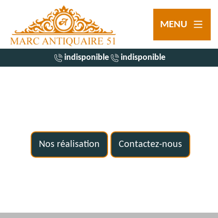
MENU
indisponible
indisponible
Nos réalisation
Contactez-nous