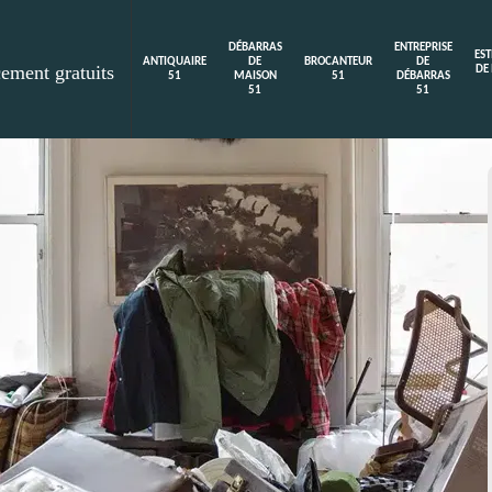
DÉBARRAS
ENTREPRISE
ES
ANTIQUAIRE
DE
BROCANTEUR
DE
cement gratuits
DE
51
MAISON
51
DÉBARRAS
51
51