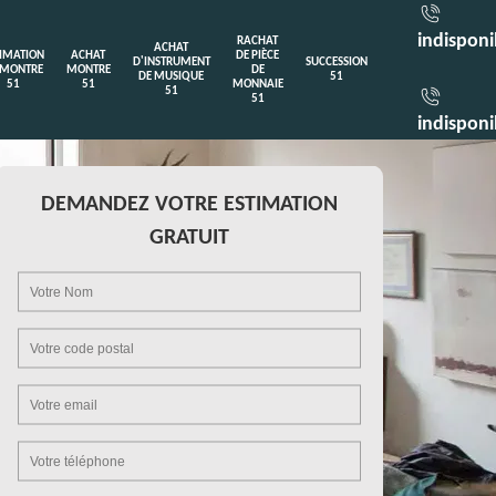
indisponi
RACHAT
ACHAT
TIMATION
ACHAT
DE PIÈCE
D'INSTRUMENT
SUCCESSION
 MONTRE
MONTRE
DE
DE MUSIQUE
51
51
51
MONNAIE
51
51
indisponi
DEMANDEZ VOTRE ESTIMATION
GRATUIT