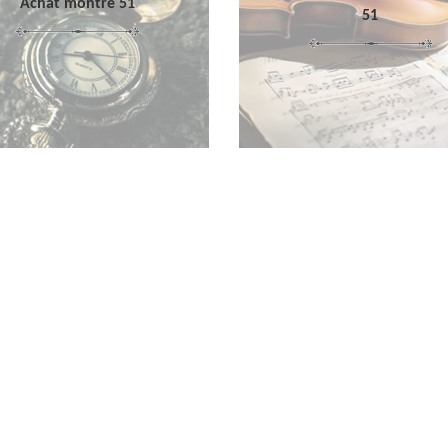
Achat montre 51
51