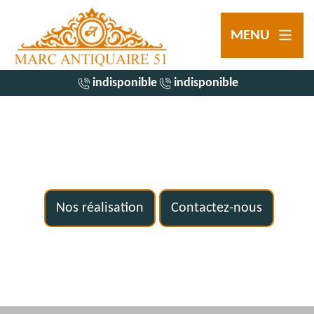
MENU
indisponible
indisponible
Nos réalisation
Contactez-nous