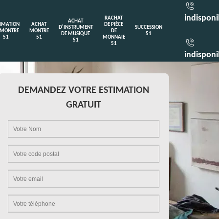
indisponi
RACHAT
ACHAT
TIMATION
ACHAT
DE PIÈCE
D'INSTRUMENT
SUCCESSION
 MONTRE
MONTRE
DE
DE MUSIQUE
51
51
51
MONNAIE
51
51
indisponi
DEMANDEZ VOTRE ESTIMATION
GRATUIT