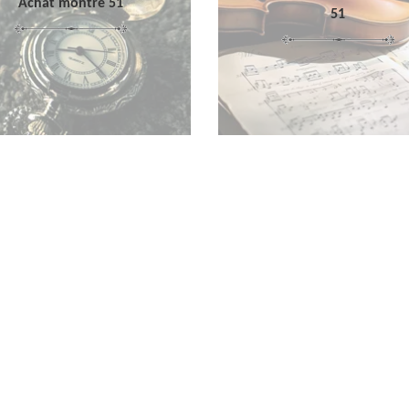
Achat montre 51
51