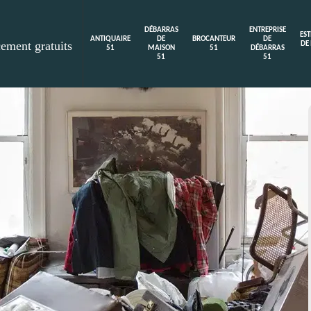
DÉBARRAS
ENTREPRISE
ES
ANTIQUAIRE
DE
BROCANTEUR
DE
cement gratuits
DE
51
MAISON
51
DÉBARRAS
51
51