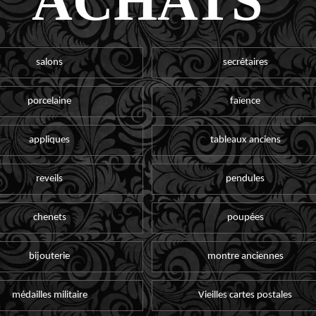
ACHATS
salons
secrétaires
porcelaine
faïence
appliques
tableaux anciens
reveils
pendules
chenets
poupées
bijouterie
montre anciennes
médailles militaire
Vieilles cartes postales