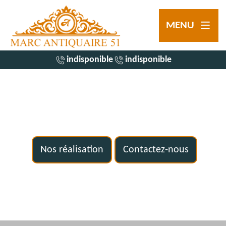
MENU
indisponible
indisponible
Nos réalisation
Contactez-nous