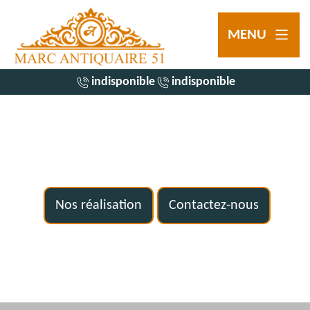
MENU
indisponible
indisponible
Nos réalisation
Contactez-nous