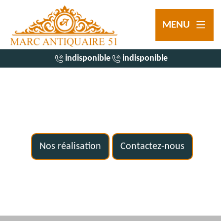
MENU
indisponible
indisponible
Nos réalisation
Contactez-nous