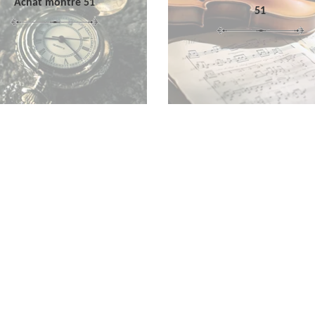
Achat montre 51
51