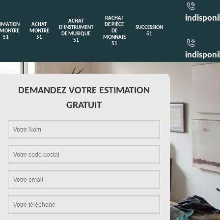
indisponi
RACHAT
ACHAT
TIMATION
ACHAT
DE PIÈCE
D'INSTRUMENT
SUCCESSION
 MONTRE
MONTRE
DE
DE MUSIQUE
51
51
51
MONNAIE
51
51
indisponi
DEMANDEZ VOTRE ESTIMATION
GRATUIT