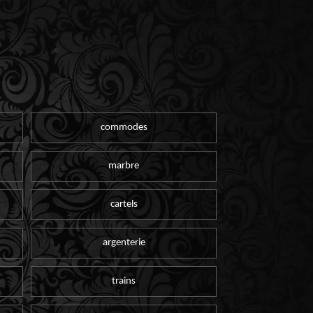
commodes
marbre
cartels
argenterie
trains