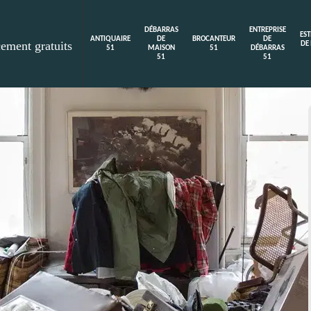
DÉBARRAS
ENTREPRISE
ES
ANTIQUAIRE
DE
BROCANTEUR
DE
cement gratuits
DE
51
MAISON
51
DÉBARRAS
51
51